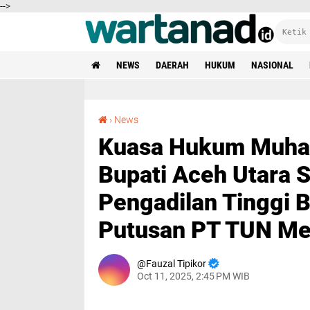
-->
NEWS
DAERAH
HUKUM
NASIONAL
Kuasa Hukum Muhammad Qusyasyi Minta Bupati Aceh Utara Segera Jalankan Putusan Pengadilan Tinggi Banda Aceh Berdasarkan Putusan PT TUN Medan
›
News
Kuasa Hukum Muha
Bupati Aceh Utara 
Pengadilan Tinggi 
Putusan PT TUN M
Fauzal Tipikor
Oct 11, 2025, 2:45 PM WIB