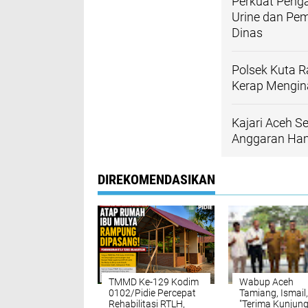
Perkuat Penga
Urine dan Pem
Dinas
Polsek Kuta 
Kerap Mengin
Kajari Aceh S
Anggaran Hamp
DIREKOMENDASIKAN
TMMD Ke-129 Kodim
Wabup Aceh
0102/Pidie Percepat
Tamiang, Ismail, 
Rehabilitasi RTLH,
"Terima Kunjun