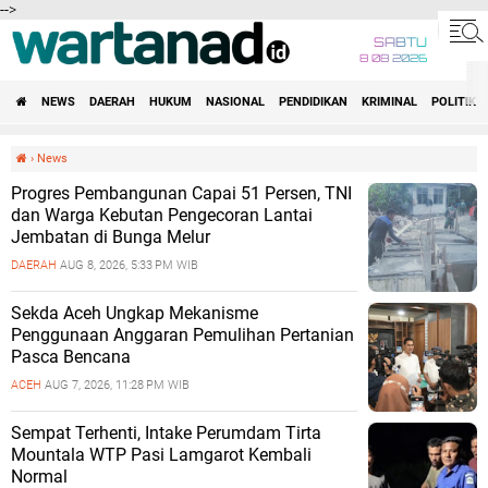
-->
SABTU
8 08 2026
NEWS
DAERAH
HUKUM
NASIONAL
PENDIDIKAN
KRIMINAL
POLITIK
›
News
Progres Pembangunan Capai 51 Persen, TNI
dan Warga Kebutan Pengecoran Lantai
Jembatan di Bunga Melur
DAERAH
AUG 8, 2026, 5:33 PM WIB
Sekda Aceh Ungkap Mekanisme
Penggunaan Anggaran Pemulihan Pertanian
Pasca Bencana
ACEH
AUG 7, 2026, 11:28 PM WIB
Sempat Terhenti, Intake Perumdam Tirta
Mountala WTP Pasi Lamgarot Kembali
Normal