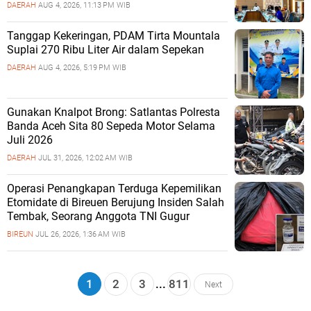
DAERAH
AUG 4, 2026, 11:13 PM WIB
Tanggap Kekeringan, PDAM Tirta Mountala
Suplai 270 Ribu Liter Air dalam Sepekan
DAERAH
AUG 4, 2026, 5:19 PM WIB
Gunakan Knalpot Brong: Satlantas Polresta
Banda Aceh Sita 80 Sepeda Motor Selama
Juli 2026
DAERAH
JUL 31, 2026, 12:02 AM WIB
Operasi Penangkapan Terduga Kepemilikan
Etomidate di Bireuen Berujung Insiden Salah
Tembak, Seorang Anggota TNI Gugur
BIREUN
JUL 26, 2026, 1:36 AM WIB
1
2
3
...
811
Next