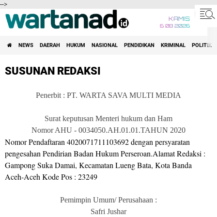
-->
KAMIS
6 08 2026
NEWS
DAERAH
HUKUM
NASIONAL
PENDIDIKAN
KRIMINAL
POLITIK
SUSUNAN REDAKSI
Penerbit : PT. WARTA SAVA MULTI MEDIA
Surat keputusan Menteri hukum dan Ham
Nomor AHU - 0034050.AH.01.01.TAHUN 2020
Nomor Pendaftaran 4020071711103692 dengan persyaratan
pengesahan Pendirian Badan Hukum Perseroan.Alamat Redaksi :
Gampong Suka Damai, Kecamatan Lueng Bata, Kota Banda
Aceh-Aceh Kode Pos : 23249
Pemimpin Umum/ Perusahaan :
Safri Jushar