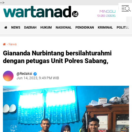
-->
MINGGU
9 08 2026
NEWS
DAERAH
HUKUM
NASIONAL
PENDIDIKAN
KRIMINAL
POLITIK
›
News
Giananda Nurbintang bersilahturahmi dengan petugas Unit Polres Sabang,
Giananda Nurbintang bersilahturahmi
dengan petugas Unit Polres Sabang,
Redaksi
Jun 14, 2023, 9:49 PM WIB