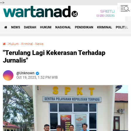
-->
SABTU
8 08 2026
NEWS
DAERAH
HUKUM
NASIONAL
PENDIDIKAN
KRIMINAL
POLITIK
›
Hukum
›
Kriminal
›
News
"Terulang Lagi Kekerasan Terhadap Jurnalis"
"Terulang Lagi Kekerasan Terhadap
Jurnalis"
Unknown
Oct 19, 2025, 1:52 PM WIB